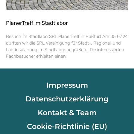
PlanerTreff im Stadtlabor
Besuch im StadtlaborSRL PlanerTreff in Haßfurt Am 05.07.24
durften wir die SRL Vereinigung für Stadt-, Regional-und
Landesplanung im Stadtlabor begrüßen. Die interessierten
Fachbesucher erhielten einen
Impressum
Datenschutzerklärung
Kontakt & Team
Cookie-Richtlinie (EU)