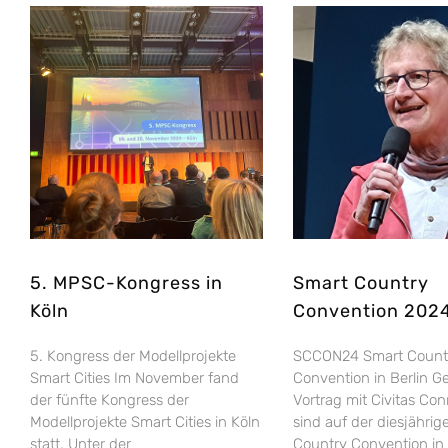
5. MPSC-Kongress in
Smart Country
Köln
Convention 202
5. Kongress der Modellprojekte
SCCON24 Smart Count
Smart Cities Im November fand
Convention in Berlin 
der fünfte Kongress der
Vortrag mit Civitas Con
Modellprojekte Smart Cities in Köln
sind auf der diesjähri
statt. Unter der
Country Convention in 