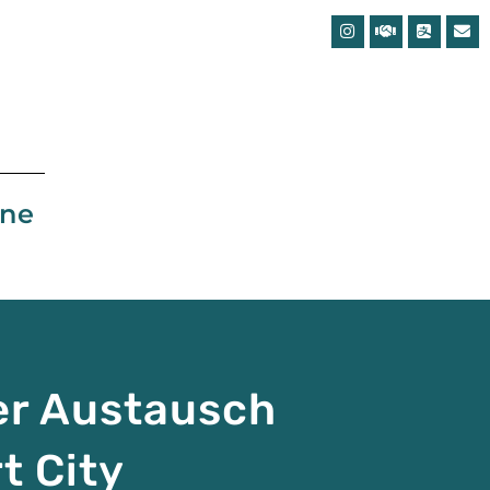
une
er Austausch
t City