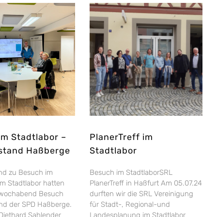
im Stadtlabor –
PlanerTreff im
stand Haßberge
Stadtlabor
nd zu Besuch im
Besuch im StadtlaborSRL
Im Stadtlabor hatten
PlanerTreff in Haßfurt Am 05.07.24
twochabend Besuch
durften wir die SRL Vereinigung
nd der SPD Haßberge.
für Stadt-, Regional-und
Diethard Sahlender
Landesplanung im Stadtlabor