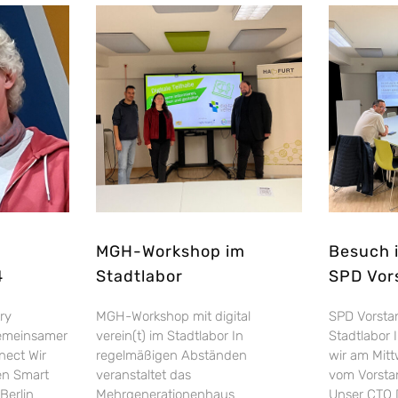
MGH-Workshop im
Besuch 
4
Stadtlabor
SPD Vor
ry
MGH-Workshop mit digital
SPD Vorsta
Gemeinsamer
verein(t) im Stadtlabor In
Stadtlabor 
nect Wir
regelmäßigen Abständen
wir am Mit
gen Smart
veranstaltet das
vom Vorsta
Berlin
Mehrgenerationenhaus
Unser CTO 